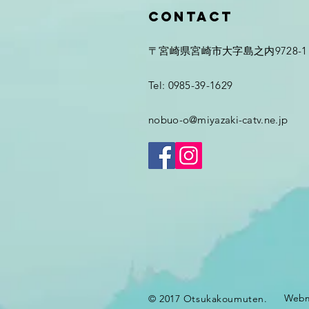
Contact
〒宮崎県宮崎市大字島之内9728-1
Tel: 0985-39-1629
nobuo-o@miyazaki-catv.ne.jp
Webm
© 2017 Otsukakoumuten.