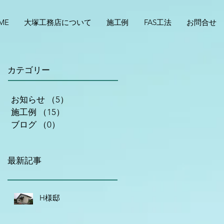
ME
大塚工務店について
施工例
FAS工法
お問合せ
カテゴリー
お知らせ
（5）
5件の記事
施工例
（15）
15件の記事
ブログ
（0）
0件の記事
最新記事
H様邸