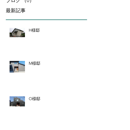
ブログ
（0）
0件の記事
最新記事
H様邸
M様邸
O様邸