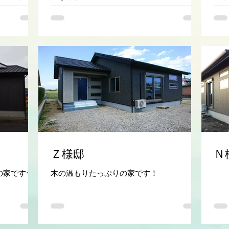
ですよ❤
家事室と動線を短くしました☆ロフトのあ
キッ
る家です。
です
もっと見る>>
Ｚ様邸
Ｎ
の家です☆
木の温もりたっぷりの家です！