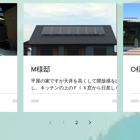
M様邸
O
平屋の家ですが天井を高くして開放感を出
し、キッチンの上のＦＩＸ窓から日差しを
採りこみ、明るいリビングにしておりま
す。宮崎県産材をふんだんに使い木の温も
り・木のアロマ効果も存分に楽しんで頂け
る家です。
1
2