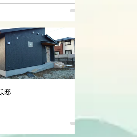
チンと洗面所があり使い勝手の良い家
☆
様邸