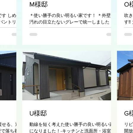
M様邸
O
す しめ縄
＊使い勝手の良い明るい家です！ ＊外壁は
吹き
パントリー
汚れの目立たないグレーで統一しました！
す‼
＊内装もグレーと木の温もりがピッタリ！
です
＊キッチンもグレーでカウンターは大きく
なんでもできます！ ＊リビングと繋がった
部屋は今は子供達の遊び場・将来はご夫婦
の趣味の場！...
U様邸
G
渡せる、過
動線を短く考えた使い勝手の良い明るい家
リビ
畳で落ち着き
になりました！-キッチンと洗面所・浴室・
開放