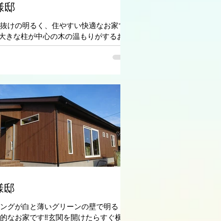
様邸
抜けの明るく、住やすい快適なお家で
 大きな柱が中心の木の温もりがするお家
様邸
ングが白と薄いグリーンの壁で明るく
的なお家です‼玄関を開けたらすぐ横に