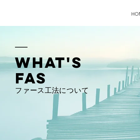
HO
WHAT'S
​FAS
ファース工法について